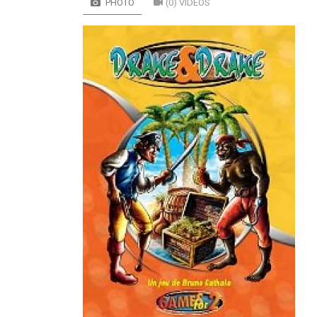
PHOTO
(0) VIDÉOS