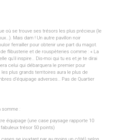
que où se trouve ses trésors les plus précieux (le
ux…). Mais dam ! Un autre pavillon noir
ouloir ferrailler pour obtenir une part du magot.
de flibusterie et de rouspèteries comme : « La
le qu'il inspire… Dis-moi qui tu es et je te dirai
gnera celui qui débarquera le premier pour
 les plus grands territoires aura le plus de
embres d'équipage adverses… Pas de Quartier
la somme :
otre équipage (une case paysage rapporte 10
fabuleux trésor 50 points)
e cases se jouxtant par au moins un côté) selon