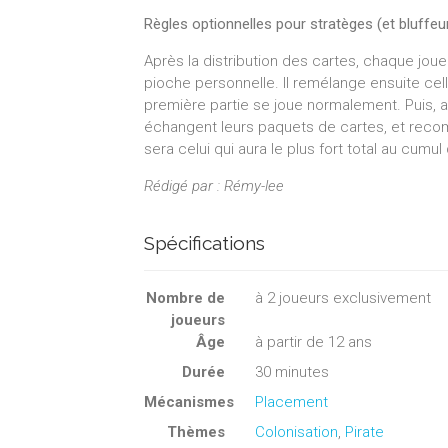
Règles optionnelles pour stratèges (et bluffeur
Après la distribution des cartes, chaque jo
pioche personnelle. Il remélange ensuite cell
première partie se joue normalement. Puis, 
échangent leurs paquets de cartes, et reco
sera celui qui aura le plus fort total au cumul
Rédigé par : Rémy-lee
Spécifications
Nombre de
à
2
joueurs exclusivement
joueurs
Âge
à partir de 12 ans
Durée
30 minutes
Mécanismes
Placement
Thèmes
Colonisation
,
Pirate