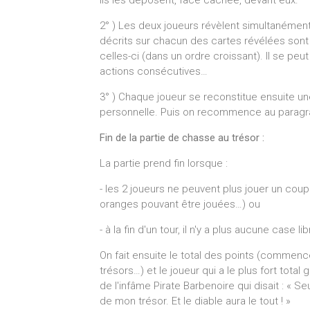
Ils les déposent, face cachée, devant eux.
2° ) Les deux joueurs révèlent simultanément
décrits sur chacun des cartes révélées sont
celles-ci (dans un ordre croissant). Il se pe
actions consécutives…
3° ) Chaque joueur se reconstitue ensuite un
personnelle. Puis on recommence au parag
Fin de la partie de chasse au trésor :
La partie prend fin lorsque :
- les 2 joueurs ne peuvent plus jouer un coup
oranges pouvant être jouées…) ou
- à la fin d'un tour, il n'y a plus aucune case li
On fait ensuite le total des points (commenc
trésors…) et le joueur qui a le plus fort tota
de l'infâme Pirate Barbenoire qui disait : « 
de mon trésor. Et le diable aura le tout ! »