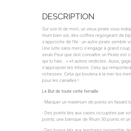
DESCRIPTION
Sur son lit de mort, un vieux pirate vous indi
rhum bien sûr, des coffres regorgeant de bijo
s'approche de l'île : un autre pirate semble v
Une lutte sans merci s'engage à grand coup 
seule Peur que doit connaître un Pirate est cel
qui tu hais… » et autres vindictes. Aussi, ga
s'approprier les trésors. Celui qui remportera
richesses. Celui qui boutera à la mer les m
pour les canailles !
Le But de toute cette ferraille :
- Marquer un maximum de points en faisant 
- Des points liés aux cases occupées par v
points, une barrique de Rhum 30 points et un 
- Des bonus liés aux territoires (ensemble d