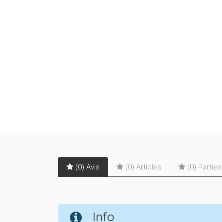
(0) Avis
(0) Articles
(0) Partie
Info