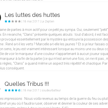
Les luttes des huttes
| 18 mai 2017 | Le Zeptien
aine de parties à mon actif pour ce petit jeu sympa. Oui, seulement "petit
i. En revanche, "Clans" présente quelques atouts : tout d'abord, il est facil
provoqué essentiellement par le mystère qui entoure la possession des c
 : René a-t-il les verts ? Marcelle a-t-elle les jaunes ? Et si je leur faisais 
n sens, le jeu est vraiment intéressant lorsque au moins une ou deux co
ôle de voir le marqueur d'une couleur n'appartenant à aucun joueur squat
marqueur à la fin de la partie (ce qui m'est arrivé une fois, on ne rit pas
s règles, "Clans" a quand même un aspect très répétitif et chaotique. Par 
plus conséquent.
Quelles Tribus !!!
| 18 mai 2017 | soudeurbatteur
es impressions :
Nous voilà revenus au temps de la guerre du feu ou plutôt
, bref un jeu où il faudra ruser, observer et deviner la couleur de ses adv