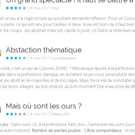
| 18 mai 2017 | limp
st un jeu à la règle simple qui pourtant demande réflexion. Pour un Colovin
e partie, ce qui est rare pour l'auteur. A deux, le jeu est bon car il faut bi
r les coups. Jeu abstrait mais joli, rapide à jouer, ce Clans là reste bien ag
Abstaction thématique
| 18 mai 2017 | oscardejarjayes
 voilà, c'est un jeu de Colovini, DONC: * Mécanique épurée à la perfecti
s dans la préhistoire clanique, en achetant ce jeu vous serez plutôt de
un jeu abstrait de majorités et de blocages. Mais force est de constater q
r les bons villages, au bon endroit, au bon moment! Une vraie prise de têt
Mais où sont les ours ?
| 18 mai 2017 | Meeeuuhhh
 jeu :
Sans ours. Or, à la préhistoire, hein, bon. J’aime bien les ours (ça
ne autre histoire).
Nombre de parties jouées :
3
Avis compendieux :
Un bon