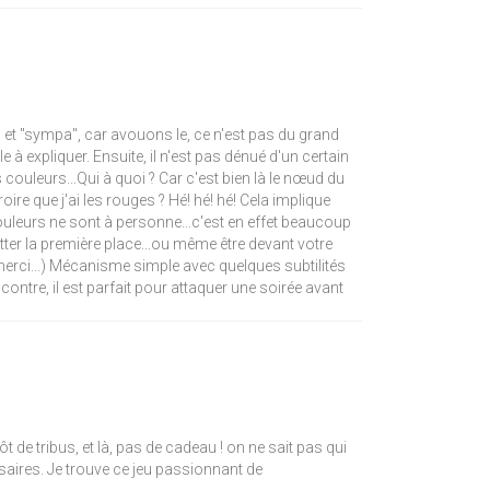
" et "sympa", car avouons le, ce n'est pas du grand
e à expliquer. Ensuite, il n'est pas dénué d'un certain
ouleurs...Qui à quoi ? Car c'est bien là le nœud du
croire que j'ai les rouges ? Hé! hé! hé! Cela implique
uleurs ne sont à personne...c'est en effet beaucoup
ter la première place...ou même être devant votre
 , merci...) Mécanisme simple avec quelques subtilités
contre, il est parfait pour attaquer une soirée avant
 de tribus, et là, pas de cadeau ! on ne sait pas qui
ersaires. Je trouve ce jeu passionnant de