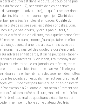
s à gérer et qu’on est dans le doute. Le coup de ne pas
ais du fait de qui ?), nécessite de bien observer
e d’avantager un adversaire), ce qui fait penser dans
re des invités pour le prochain gros jeu.
Clarté des
et bien pensées. Simples et efficaces.
Qualité du
 la piste de score avec les petites rondelles. Bon,
:
Ben, il n’y a pas d’ours, j’y crois pas du tout, au
nique, très réussie d’ailleurs, mais que le thème n’est
 à mettre des ours, encore, j’aurai pu faire un effort.
s à trois joueurs, et une fois à deux, mais avec pas
d’un moins mauvais œil des couleurs qui s’envolent,
r adverse en fait partie, et on ne peut pas « taper »
couleurs adverses. Si on le fait, il faut essayer de
oujours plusieurs couleurs, jamais les mêmes, mais
ndre. Je suis bien incapable d’arriver à lire le jeu
ans le mécanisme en lui-même, le déplacement des huttes
oger les points sur lesquels il ne faut pas cracher, et
es, etc… Et ce n’est pas facile du tout : a-t-on intérêt
? Par exemple à 2 : l’autre joueur ne va sûrement pas
r qu’il ait des intérêts ailleurs, mais si ses intérêts
 Enfin bref, pas mal de questions existentielles qui
écédemment se multiplie sur le plateau. Jeu très