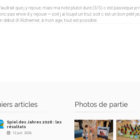
 faudrait que j y rejoue, mais ma note plutot dure (3/5) c est passeque je 
onc pas envie d y rejouer = soit j ai loupé un truc soit c est un bon petit
n début d\'Alzheimer, à mon age, tout est possible..
iers articles
Photos de partie
Spiel des Jahres 2026 : les
résultats
12 juil. 2026