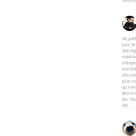
rebondi
nb_part
pas ! j
des règ
maitris
indispe
non ben
ses cou
plus co
qu'il e
être mo
jeu : H
dis...