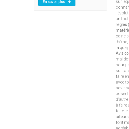
sur leq
En savoir plus
connaît
l’évolu
un tout
règles (
matérie
ça ne p
thème, 
là que 
Avis co
mal de 
pour pe
sur tou
faire e
avec to
adverse
posent 
d’autre
à faire
faire l
ailleur
font ma
agréabl