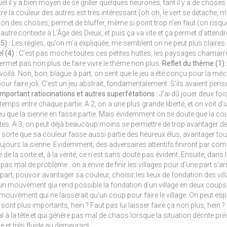
uel il y a bien moyen de se griller quelques neurones, tant il y a de chose
re la couleur des autres est très intéressant (oh oh, le vert se détache, m
tion des choses, permet de bluffer, même si point trop n’en faut (on risqu
 autre contexte à L’Âge des Dieux, et puis ça va vite et ça permet d’attend
5) :
Les règles, qu’on m’a expliquée, me semblent on ne peut plus claires 
l (4) :
C’est pas moche toutes ces petites huttes, les paysages chamarrés,
ermet pas non plus de faire vivre le thème non plus.
Reflet du thème (1) 
voilà. Non, bon, blague à part, on sent que le jeu a été conçu pour la méca
pour faire joli. C’est un jeu abstrait, fondamentalement. S’ils avaient pensé
mportant ratiocinations et autres superfétations :
J’ai dû jouer deux foi
temps entre chaque partie. A 2, on a une plus grande liberté, et on voit 
u que la sienne en fasse partie. Mais évidemment on se doute que la couleu
tes. A 3, on peut déjà beaucoup moins se permettre de trop avantager des 
n sorte que sa couleur fasse aussi partie des heureux élus, avantager t
ujours la sienne. Evidemment, des adversaires attentifs finiront par compre
 de la sorte et, à la vérité, ce n’est sans doute pas évident. Ensuite, d
pas mal de problème : on a envie de finir les villages pour d’une part s’arr
 part, pouvoir avantager sa couleur, choisir les lieux de fondation des villag
 un mouvement qui rend possible la fondation d’un village en deux coups 
e mouvement qui ne laisserait qu’un coup pour faire le village. On peut espére
s sont plus importants, hein ? Faut pas lui laisser faire ça non plus, hein ?
l à la tête et qui génère pas mal de chaos lorsque la situation décrite pr
e et très fluide au demeurant.