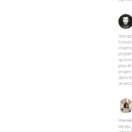
Une diz
Colovin
charme 
problème
qu'à mo
plus dr
propre 
dans le
un jeu 
Premièr
est qui