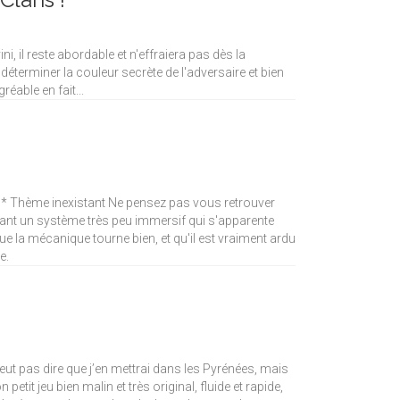
i, il reste abordable et n'effraiera pas dès la
en déterminer la couleur secrète de l'adversaire et bien
réable en fait...
on * Thème inexistant Ne pensez pas vous retrouver
vant un système très peu immersif qui s'apparente
ue la mécanique tourne bien, et qu'il est vraiment ardu
e.
 veut pas dire que j’en mettrai dans les Pyrénées, mais
 petit jeu bien malin et très original, fluide et rapide,