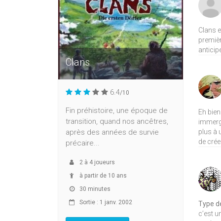
Clans e
premièr
anticipe
Clans
6.4
/10
Fin préhistoire, une époque de
Eh bien
transition, quand nos ancêtres,
immergé
plus à 
après des années de survie
de crée
précaire...
2
à
4
joueurs
à partir de 10 ans
30 minutes
Sortie : 1 janv. 2002
Type de
c’est u