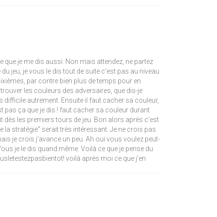
t ce que je me dis aussi. Non mais attendez, ne partez
du jeu, je vous le dis tout de suite c'est pas au niveau
ixièmes, par contre bien plus de temps pour en
e trouver les couleurs des adversaires, que dis-je
ifficile autrement. Ensuite il faut cacher sa couleur,
t pas ça que je dis ! faut cacher sa couleur durant
 dès les premiers tours de jeu. Bon alors après c'est
la stratégie" serait très intéressant. Je ne crois pas
. mais je crois j'avance un peu. Ah oui vous voulez peut-
fous je le dis quand même. Voilà ce que je pense du
usletestezpasbientot! voilà après moi ce que j'en