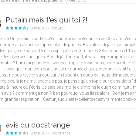
ssements, même à deux joueurs ! (note : 5/5)
Putain mais t'es qui toi ?!
| 18 mai 2017 | loic_425
ies 5 Oui je sais 5 parties c'est juste pour noter un jeu de Colovini, c'es
e corrigerais au besoin après plus de parties. Bon alors déjà le pas simple 
les que ça se passe. Règles expliquées en 3 minutes 38secondes et 15 d
er les diverses tactiques. Bon déjà d'une part, il parait hyper important d
nsable ? hum j'ai peur de m'avancer trop vite mais bon ça me semble très d
 je sais que mon pion couleur est retournée et que personne le voit ! c'es
ps ; ne pas révéler sa couleur en faisant un coup qui nous démasquerait
mplexe, là je ne me lancerais pas, je pense qu'un topic sur clans dans "de 
xiste à l'heure où j'écris. Je sais pas moi je dis moins le quart de minuit..
n avis ? comment ça non ?! ben pourquoi vous lisez alors ! Bon je m'en 
um grande respiration... Cestunjeuquilestexcellentdecestvraimentconsivo
avis du docstrange
| 18 mai 2017 | docstrange