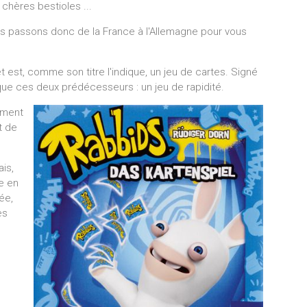
chères bestioles ...
s passons donc de la France à l'Allemagne pour vous
t est, comme son titre l'indique, un jeu de cartes. Signé
ue ces deux prédécesseurs : un jeu de rapidité.
lement
t de
ais,
e en
ée,
es
n