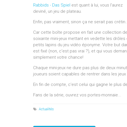
Rabbids - Das Spiel
est quant à lui, vous l'aurez
deviné, un jeu de plateau.
Enfin, pas vraiment, sinon ça ne serait pas crétin..
Car cette boîte propose en fait une collection d
soixante mini-jeux mettant en vedette les drôles
petits lapins du jeu vidéo éponyme. Votre but dan
est fixé (non, c'est pas vrai ?), et qui vous deman
simplement votre chance!
Chaque mini-jeux ne dure pas plus de deux minut
joueurs soient capables de rentrer dans les jeux
En fin de compte, c'est celui qui gagne le plus de
Fans de la série, ouvrez vos portes-monnaie...
Actualités