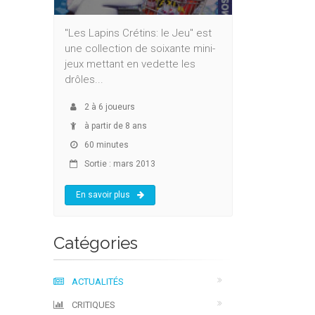
"Les Lapins Crétins: le Jeu" est
une collection de soixante mini-
jeux mettant en vedette les
drôles...
2
à
6
joueurs
à partir de 8 ans
60 minutes
Sortie : mars 2013
En savoir plus
Catégories
ACTUALITÉS
CRITIQUES