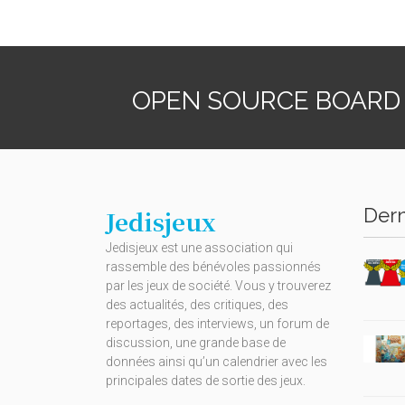
OPEN SOURCE BOARD
Dern
Jedisjeux
Jedisjeux est une association qui
rassemble des bénévoles passionnés
par les jeux de société. Vous y trouverez
des actualités, des critiques, des
reportages, des interviews, un forum de
discussion, une grande base de
données ainsi qu’un calendrier avec les
principales dates de sortie des jeux.