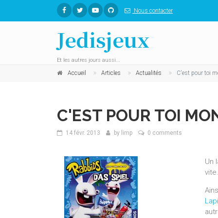
Nous contacter
Jedisjeux
Et les autres jours aussi...
Accueil
Articles
Actualités
C'est pour toi mo
C'EST POUR TOI MON 
14 févr. 2013
by
limp
0 comments
Un l
vite
Ains
Lap
aut