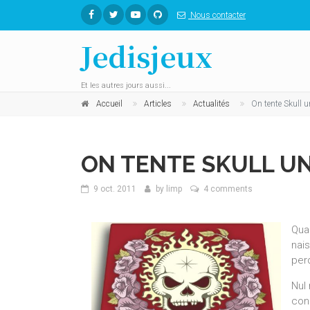
Nous contacter
Jedisjeux
Et les autres jours aussi...
Accueil
Articles
Actualités
On tente Skull u
ON TENTE SKULL UN
9 oct. 2011
by
limp
4 comments
Quan
nai
per
Nul
con