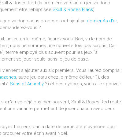
Skull & Roses Red (la première version du jeu va donc
iquement être rebaptisée
Skull & Roses Black
).
s que va donc nous proposer cet ajout au
dernier As d'or
,
demanderez-vous ?
ait, un jeu en lui-même, figurez-vous. Bon, vu le nom de
diteur, nous ne sommes une nouvelle fois pas surpris. Car
", terme employé plus souvent pour les jeux "à
alement se jouer seule, sans le jeu de base.
i viennent s'ajouter aux six premiers. Vous l'aurez compris :
azones
, autre jeu paru chez le même éditeur ?), des
eil à
Sons of Anarchy
?) et des cyborgs, vous allez pouvoir
six n'arrive déjà pas bien souvent, Skull & Roses Red reste
ent une variante permettant de jouer chacun avec deux
 soyez heureux, car la date de sortie a été avancée pour
 procurer votre écrin avant Noël.