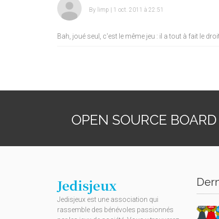
By
limp
| 1 oct. 2011 à 22:51
Bah, joué seul, c'est le même jeu : il a tout à fait le dr
OPEN SOURCE BOARD
Dern
Jedisjeux
Jedisjeux est une association qui
rassemble des bénévoles passionnés