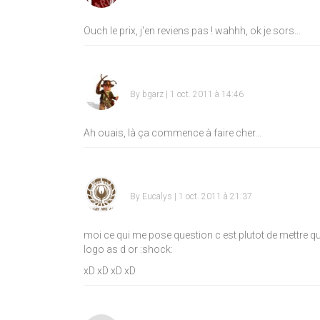
Ouch le prix, j'en reviens pas ! wahhh, ok je sors...
By
bgarz
| 1 oct. 2011 à 14:46
Ah ouais, là ça commence à faire cher...
By
Eucalys
| 1 oct. 2011 à 21:37
moi ce qui me pose question c est plutot de mettre que
logo as d or
:shock:
xD
xD
xD
xD