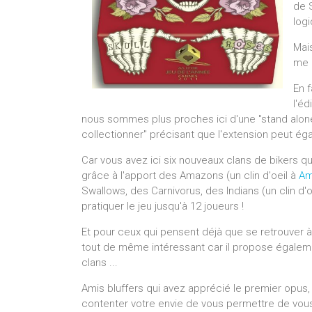
de 
log
Mai
me 
En f
l'é
nous sommes plus proches ici d'une "stand alone
collectionner" précisant que l'extension peut ég
Car vous avez ici six nouveaux clans de bikers qu
grâce à l'apport des Amazons (un clin d'oeil à
Am
Swallows, des Carnivorus, des Indians (un clin d'o
pratiquer le jeu jusqu'à 12 joueurs !
Et pour ceux qui pensent déjà que se retrouver à 
tout de même intéressant car il propose égalem
clans ...
Amis bluffers qui avez apprécié le premier opus,
contenter votre envie de vous permettre de vous