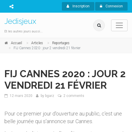
Inscription
Connexion
Jedisjeux
Et les autres jours aussi...
Accueil
Articles
Reportages
FIJ Cannes 2020 : jour 2 vendredi 21 février
FIJ CANNES 2020 : JOUR 2
VENDREDI 21 FÉVRIER
12 mars 2020
by
bgarz
2 comments
Pour ce premier jour d'ouverture au public, c'est une
belle journée qui s'annonce sur Cannes.