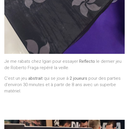
Je me rabats chez Igiari pour essayer
Reflecto
le dernier jeu
de Roberto Fraga repéré la veille.
C'est un jeu
abstrait
qui se joue à
2 joueurs
pour des parties
d'environ 30 minutes et à partir de 8 ans avec un superbe
matériel.