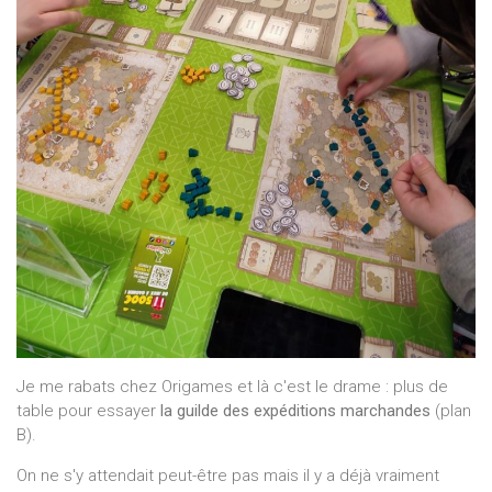
Je me rabats chez Origames et là c'est le drame : plus de
table pour essayer
la guilde des expéditions marchandes
(plan
B).
On ne s'y attendait peut-être pas mais il y a déjà vraiment