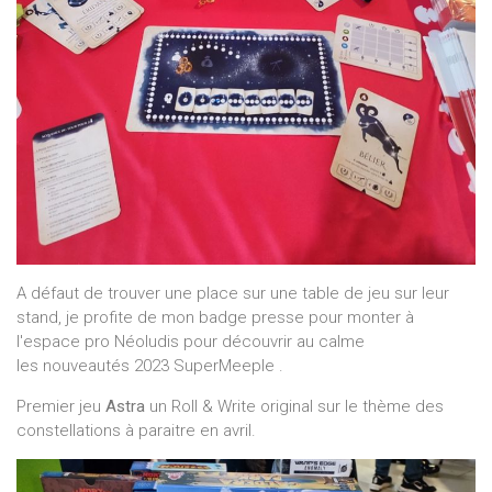
A défaut de trouver une place sur une table de jeu sur leur
stand, je profite de mon badge presse pour monter à
l'espace pro Néoludis pour découvrir au calme
les nouveautés 2023 SuperMeeple .
Premier jeu
Astra
un Roll & Write original sur le thème des
constellations à paraitre en avril.