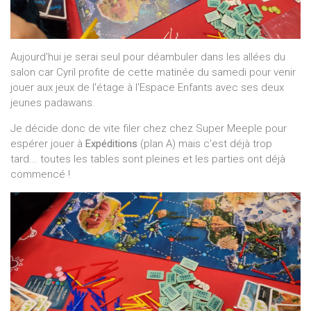
Aujourd'hui je serai seul pour déambuler dans les allées du
salon car Cyril profite de cette matinée du samedi pour venir
jouer aux jeux de l'étage à l'Espace Enfants avec ses deux
jeunes padawans.
Je décide donc de vite filer chez chez Super Meeple pour
espérer jouer à
Expéditions
(plan A) mais c'est déjà trop
tard... toutes les tables sont pleines et les parties ont déjà
commencé !