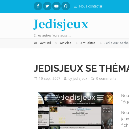
Nous contacter
Jedisjeux
Et les autres jours aussi...
Accueil
Articles
Actualités
Jedisjeux se thé
JEDISJEUX SE THÉMA
10 sept. 2007
by
jedisjeux
0 comments
Nou
"ég
Nou
jeu
fich