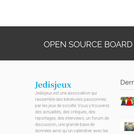
OPEN SOURCE BOARD
Dern
Jedisjeux
Jedisjeux est une association qui
rassemble des bénévoles passionnés
par les jeux de société. Vous y trouverez
des actualités, des critiques, des
reportages, des interviews, un forum de
discussion, une grande base de
données ainsi qu’un calendrier avec les