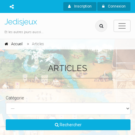
Inscription
Connexion
Jedisjeux
Et les autres jours aussi...
Accueil
Articles
ARTICLES
Catégorie
Rechercher