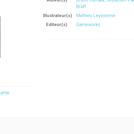
Auteur(s)
Bruno Cathala
,
Sébastien P
Braff
Illustrateur(s)
Mathieu Leyssenne
Editeur(s)
Gameworks
artie