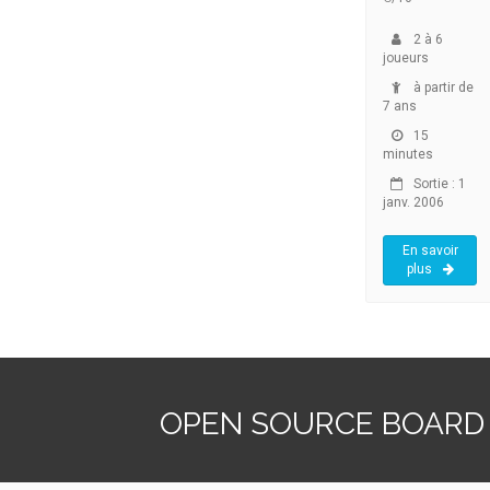
2
à
6
joueurs
à partir de
7 ans
15
minutes
Sortie : 1
janv. 2006
En savoir
plus
OPEN SOURCE BOARD