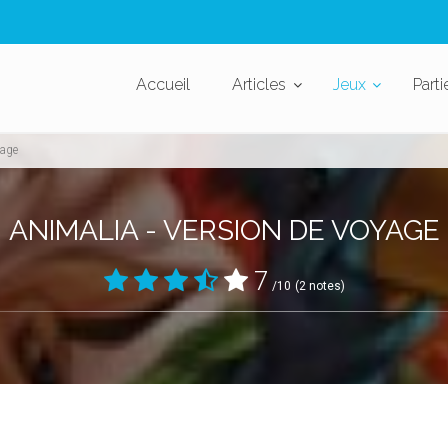
Accueil
Articles
Jeux
Parti
yage
ANIMALIA - VERSION DE VOYAGE
7
/10
(2 notes)