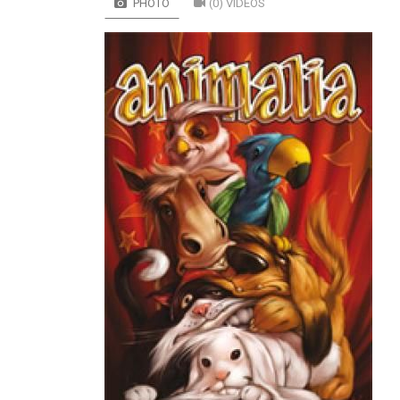
PHOTO
(0) VIDÉOS