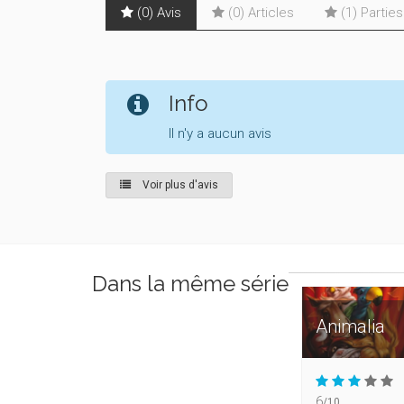
(0) Avis
(0) Articles
(1) Partie
Info
Il n'y a aucun avis
Voir plus d'avis
Dans la même série
Animalia
6
/10