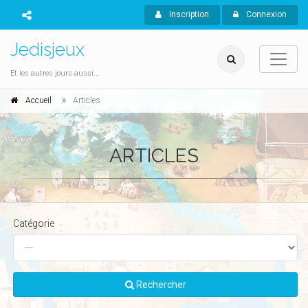
Inscription
Connexion
Jedisjeux
Et les autres jours aussi...
Accueil
Articles
ARTICLES
Catégorie
Rechercher