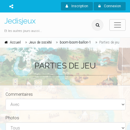
Inscription
Connexion
Jedisjeux
Et les autres jours aussi...
Accueil
Jeux de société
boom-boom-ballon-1
Parties de jeu
PARTIES DE JEU
Commentaires
Photos