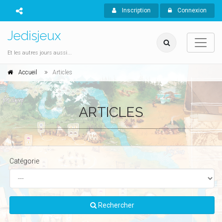
Inscription
Connexion
Jedisjeux
Et les autres jours aussi...
Accueil
Articles
ARTICLES
Catégorie
Rechercher