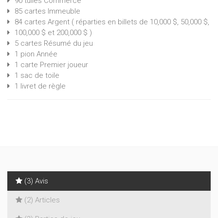
90 tuiles Commerce
85 cartes Immeuble
84 cartes Argent ( réparties en billets de 10,000 $, 50,000 $,
100,000 $ et 200,000 $ )
5 cartes Résumé du jeu
1 pion Année
1 carte Premier joueur
1 sac de toile
1 livret de règle
(3) Avis
(2) Articles