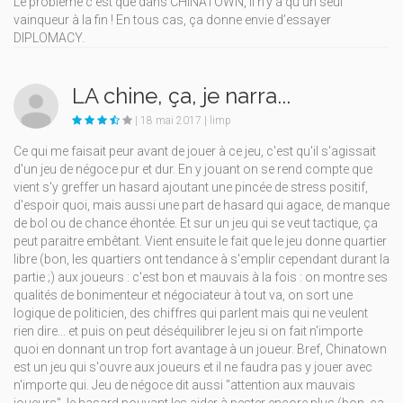
Le problème c’est que dans CHINATOWN, il n’y a qu’un seul
vainqueur à la fin ! En tous cas, ça donne envie d’essayer
DIPLOMACY.
LA chine, ça, je narra...
| 18 mai 2017 | limp
Ce qui me faisait peur avant de jouer à ce jeu, c'est qu'il s'agissait
d'un jeu de négoce pur et dur. En y jouant on se rend compte que
vient s'y greffer un hasard ajoutant une pincée de stress positif,
d'espoir quoi, mais aussi une part de hasard qui agace, de manque
de bol ou de chance éhontée. Et sur un jeu qui se veut tactique, ça
peut paraitre embêtant. Vient ensuite le fait que le jeu donne quartier
libre (bon, les quartiers ont tendance à s'emplir cependant durant la
partie ;) aux joueurs : c'est bon et mauvais à la fois : on montre ses
qualités de bonimenteur et négociateur à tout va, on sort une
logique de politicien, des chiffres qui parlent mais qui ne veulent
rien dire... et puis on peut déséquilibrer le jeu si on fait n'importe
quoi en donnant un trop fort avantage à un joueur. Bref, Chinatown
est un jeu qui s'ouvre aux joueurs et il ne faudra pas y jouer avec
n'importe qui. Jeu de négoce dit aussi "attention aux mauvais
joueurs", le hasard pouvant les aider à pester encore plus (bon, ça