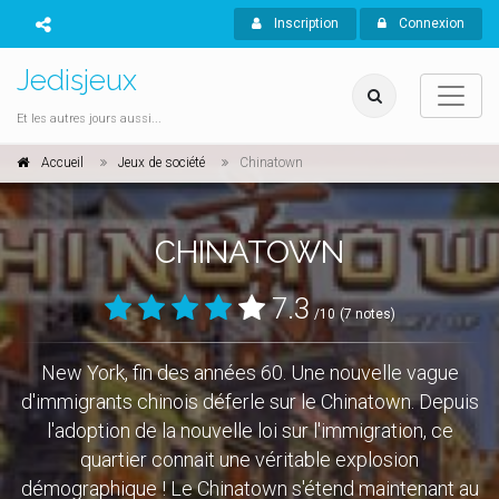
Inscription
Connexion
Jedisjeux
Et les autres jours aussi...
Accueil
Jeux de société
Chinatown
CHINATOWN
7.3
/10
(7 notes)
New York, fin des années 60. Une nouvelle vague
d'immigrants chinois déferle sur le Chinatown. Depuis
l'adoption de la nouvelle loi sur l'immigration, ce
quartier connait une véritable explosion
démographique ! Le Chinatown s'étend maintenant au