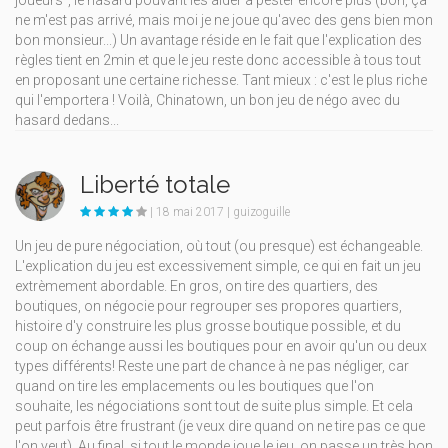
ne m'est pas arrivé, mais moi je ne joue qu'avec des gens bien mon
bon monsieur...) Un avantage réside en le fait que l'explication des
règles tient en 2min et que le jeu reste donc accessible à tous tout
en proposant une certaine richesse. Tant mieux : c'est le plus riche
qui l'emportera ! Voilà, Chinatown, un bon jeu de négo avec du
hasard dedans...
Liberté totale
| 18 mai 2017 | guizoguille
Un jeu de pure négociation, où tout (ou presque) est échangeable.
L'explication du jeu est excessivement simple, ce qui en fait un jeu
extrèmement abordable. En gros, on tire des quartiers, des
boutiques, on négocie pour regrouper ses propores quartiers,
histoire d'y construire les plus grosse boutique possible, et du
coup on échange aussi les boutiques pour en avoir qu'un ou deux
types différents! Reste une part de chance à ne pas négliger, car
quand on tire les emplacements ou les boutiques que l'on
souhaite, les négociations sont tout de suite plus simple. Et cela
peut parfois être frustrant (je veux dire quand on ne tire pas ce que
l'on veut). Au final, si tout le monde joue le jeu, on passe un très bon