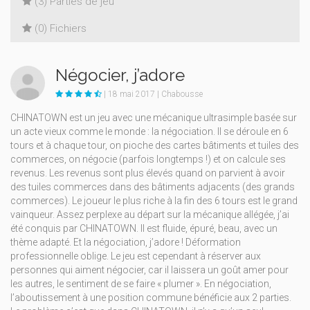
(3) Parties de jeu
(0) Fichiers
Négocier, j’adore
| 18 mai 2017 | Chabousse
CHINATOWN est un jeu avec une mécanique ultrasimple basée sur
un acte vieux comme le monde : la négociation. Il se déroule en 6
tours et à chaque tour, on pioche des cartes bâtiments et tuiles des
commerces, on négocie (parfois longtemps !) et on calcule ses
revenus. Les revenus sont plus élevés quand on parvient à avoir
des tuiles commerces dans des bâtiments adjacents (des grands
commerces). Le joueur le plus riche à la fin des 6 tours est le grand
vainqueur. Assez perplexe au départ sur la mécanique allégée, j’ai
été conquis par CHINATOWN. Il est fluide, épuré, beau, avec un
thème adapté. Et la négociation, j’adore ! Déformation
professionnelle oblige. Le jeu est cependant à réserver aux
personnes qui aiment négocier, car il laissera un goût amer pour
les autres, le sentiment de se faire « plumer ». En négociation,
l’aboutissement à une position commune bénéficie aux 2 parties.