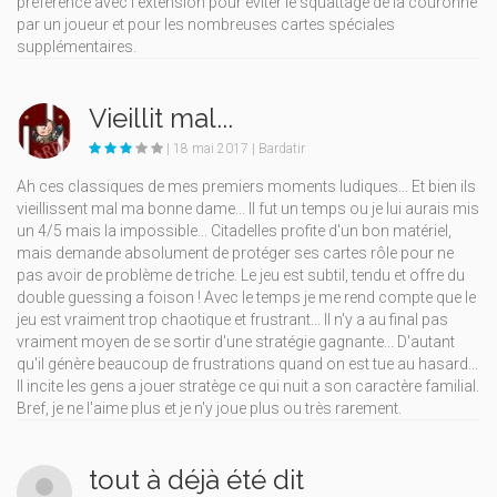
préférence avec l'extension pour éviter le squattage de la couronne
par un joueur et pour les nombreuses cartes spéciales
supplémentaires.
Vieillit mal...
| 18 mai 2017 | Bardatir
Ah ces classiques de mes premiers moments ludiques... Et bien ils
vieillissent mal ma bonne dame... Il fut un temps ou je lui aurais mis
un 4/5 mais la impossible... Citadelles profite d'un bon matériel,
mais demande absolument de protéger ses cartes rôle pour ne
pas avoir de problème de triche. Le jeu est subtil, tendu et offre du
double guessing a foison ! Avec le temps je me rend compte que le
jeu est vraiment trop chaotique et frustrant... Il n'y a au final pas
vraiment moyen de se sortir d'une stratégie gagnante... D'autant
qu'il génère beaucoup de frustrations quand on est tue au hasard...
Il incite les gens a jouer stratège ce qui nuit a son caractère familial.
Bref, je ne l'aime plus et je n'y joue plus ou très rarement.
tout à déjà été dit