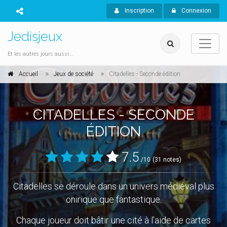
Inscription
Connexion
Jedisjeux
Et les autres jours aussi...
Accueil
Jeux de société
Citadelles - Seconde édition
CITADELLES - SECONDE
ÉDITION
7.5
/10
(31 notes)
Citadelles se déroule dans un univers médiéval plus
onirique que fantastique.
Chaque joueur doit bâtir une cité à l'aide de cartes