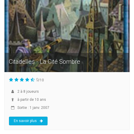
Citadelles - La Cité Sombre
9
/10
2
à
8
joueurs
à partir de 10 ans
Sortie : 1 janv. 2007
En savoir plus