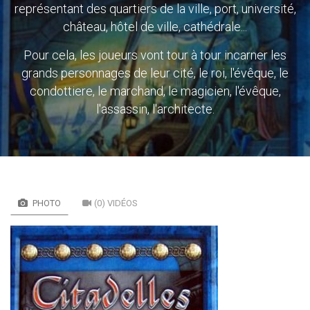
représentant des quartiers de la ville, port, université,
château, hôtel de ville, cathédrale...
Pour cela, les joueurs vont tour à tour incarner les
grands personnages de leur cité, le roi, l'évêque, le
condottiere, le marchand, le magicien, l'évêque,
l'assassin, l'architecte.
PHOTO
(0) VIDÉOS