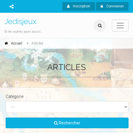
Inscription
Connexion
Jedisjeux
Et les autres jours aussi...
Accueil
Articles
ARTICLES
Catégorie
Rechercher