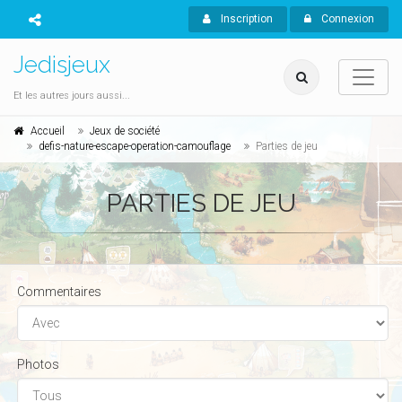
Inscription
Connexion
Jedisjeux
Et les autres jours aussi...
Accueil
Jeux de société
defis-nature-escape-operation-camouflage
Parties de jeu
PARTIES DE JEU
Commentaires
Photos