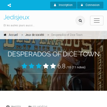
Inscription
Connexion
Jedisjeux
Et les autres jours aussi...
Accueil
Jeux de société
Desperados of Dice Town
DESPERADOS OF DICE TOWN
6.8
/10
(11 notes)
PHOTO
(0) VIDÉOS