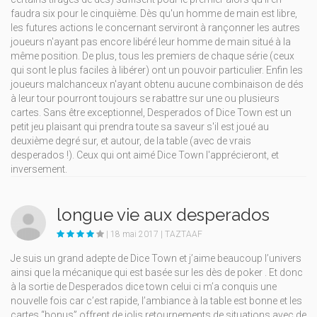
faudra six pour le cinquième. Dès qu'un homme de main est libre,
les futures actions le concernant serviront à rançonner les autres
joueurs n'ayant pas encore libéré leur homme de main situé à la
même position. De plus, tous les premiers de chaque série (ceux
qui sont le plus faciles à libérer) ont un pouvoir particulier. Enfin les
joueurs malchanceux n'ayant obtenu aucune combinaison de dés
à leur tour pourront toujours se rabattre sur une ou plusieurs
cartes. Sans être exceptionnel, Desperados of Dice Town est un
petit jeu plaisant qui prendra toute sa saveur s'il est joué au
deuxième degré sur, et autour, de la table (avec de vrais
desperados !). Ceux qui ont aimé Dice Town l'apprécieront, et
inversement.
longue vie aux desperados
| 18 mai 2017 | TAZTAAF
Je suis un grand adepte de Dice Town et j’aime beaucoup l’univers
ainsi que la mécanique qui est basée sur les dès de poker . Et donc
à la sortie de Desperados dice town celui ci m’a conquis une
nouvelle fois car c’est rapide, l’ambiance à la table est bonne et les
cartes “bonus” offrent de jolis retournements de situations avec de