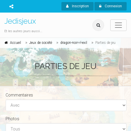
Inscription
Connexion
Jedisjeux
Et les autres jours aussi...
Accueil
Jeux de société
dragon-noir-i-l-exil
Parties de jeu
PARTIES DE JEU
Commentaires
Photos