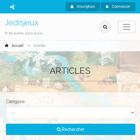
Inscription
Connexion
Jedisjeux
Et les autres jours aussi...
Accueil
Articles
ARTICLES
Catégorie
Rechercher