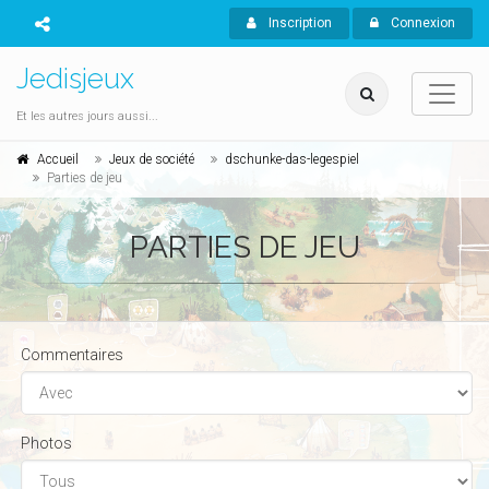
Inscription
Connexion
Jedisjeux
Et les autres jours aussi...
Accueil
Jeux de société
dschunke-das-legespiel
Parties de jeu
PARTIES DE JEU
Commentaires
Photos