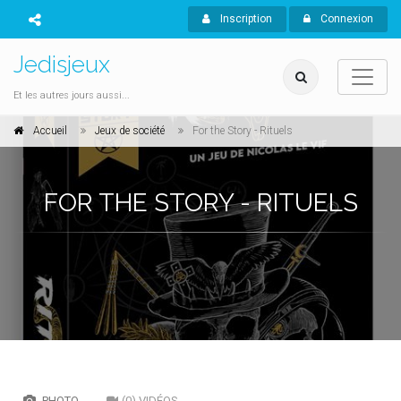
Inscription
Connexion
Jedisjeux
Et les autres jours aussi...
Accueil
Jeux de société
For the Story - Rituels
FOR THE STORY - RITUELS
PHOTO
(0) VIDÉOS