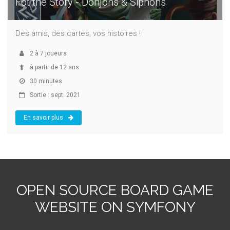
Fot the Story - Donjons & Siphons
Des amis, des cartes, vos histoires !
2
à
7
joueurs
à partir de 12 ans
30 minutes
Sortie : sept. 2021
En savoir plus
OPEN SOURCE BOARD GAME
WEBSITE ON SYMFONY