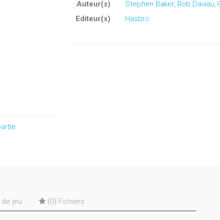
Auteur(s)
Stephen Baker
,
Rob Daviau
,
Editeur(s)
Hasbro
artie
s de jeu
(0) Fichiers