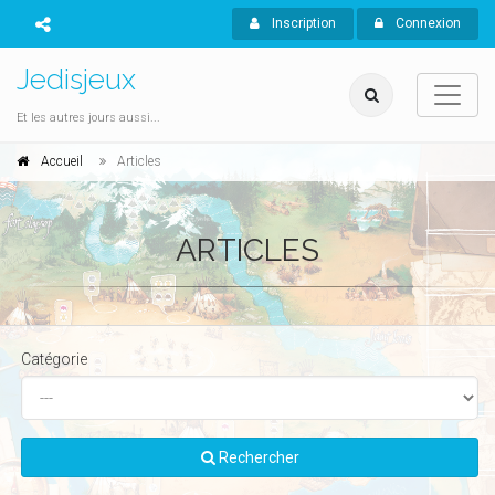
Inscription
Connexion
Jedisjeux
Et les autres jours aussi...
Accueil
Articles
ARTICLES
Catégorie
Rechercher