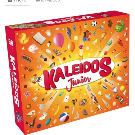
PHOTO
(0) VIDÉOS