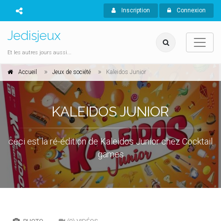
Inscription
Connexion
Jedisjeux
Et les autres jours aussi...
Accueil
Jeux de société
Kaleidos Junior
KALEIDOS JUNIOR
ceci est la ré-édition de Kaleidos Junior chez Cocktail
games