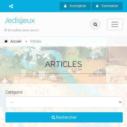
Inscription
Connexion
Jedisjeux
Et les autres jours aussi...
Accueil
Articles
ARTICLES
Catégorie
Rechercher