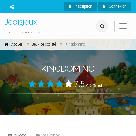
Inscription
Connexion
Jedisjeux
Et les autres jours aussi...
Accueil
Jeux de société
Kingdomino
KINGDOMINO
7.5
/10
(6 notes)
PHOTO
(0) VIDÉOS