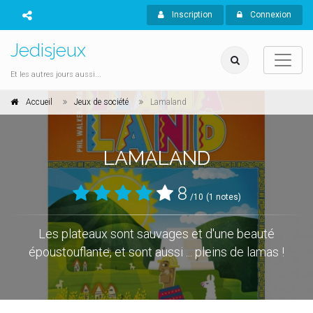
Inscription
Connexion
Jedisjeux
Et les autres jours aussi...
Accueil
Jeux de société
Lamaland
LAMALAND
8
/10
(1 notes)
Les plateaux sont sauvages et d'une beauté
époustouflante, et sont aussi ... pleins de lamas !