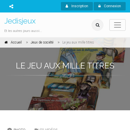
Inscription
Connexion
Jedisjeux
Et les autres jours aussi...
Accueil
Jeux de société
Le jeu aux mille titres
LE JEU AUX MILLE TITRES
PHOTO
(0) VIDÉOS