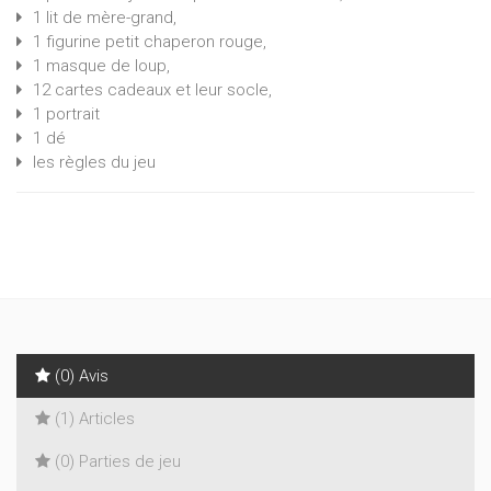
1 lit de mère-grand,
1 figurine petit chaperon rouge,
1 masque de loup,
12 cartes cadeaux et leur socle,
1 portrait
1 dé
les règles du jeu
(0) Avis
(1) Articles
(0) Parties de jeu