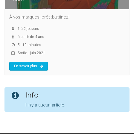
À vos marques, prêt :buttinez!
1
à
2
joueurs
à partir de 4 ans
5 - 10 minutes
Sortie : juin 2021
En savoir plus
Info
Il n'y a aucun article.