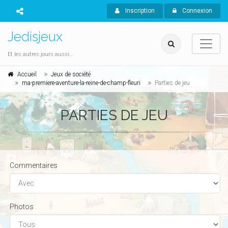
Inscription
Connexion
Jedisjeux
Et les autres jours aussi...
Accueil
Jeux de société
ma-premiere-aventure-la-reine-de-champ-fleuri
Parties de jeu
PARTIES DE JEU
Commentaires
Photos