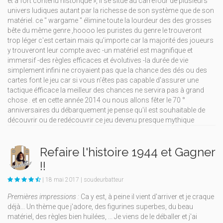
et à fort contenu historique », il se situe au carrefour de plusieurs
univers ludiques autant par la richesse de son système que de son
matériel. ce " wargame " élimine toute la lourdeur des des grosses
bête du même genre ,hoooo les puristes du genre le trouveront
trop léger c'est certain mais qu'importe car la majorité des joueurs
y trouveront leur compte avec -un matériel est magnifique et
immersif -des règles efficaces et évolutives -la durée de vie
simplement infini ne croyaient pas que la chance des dés ou des
cartes font le jeu car si vous n’êtes pas capable d'assurer une
tactique éfficace la meilleur des chances ne servira pas à grand
chose . et en cette année 2014 ou nous allons fêter le 70 °
anniversaires du débarquement je pense qu'il est souhaitable de
découvrir ou de redécouvrir ce jeu devenu presque mythique
Refaire l'histoire 1944 et Gagner
!!
| 18 mai 2017 | soudeurbatteur
Premières impressions :
Ca y est, à peine il vient d'arriver et je craque
déjà... Un thème que j'adore, des figurines superbes, du beau
matériel, des règles bien huilées, ... Je viens de le déballer et j'ai