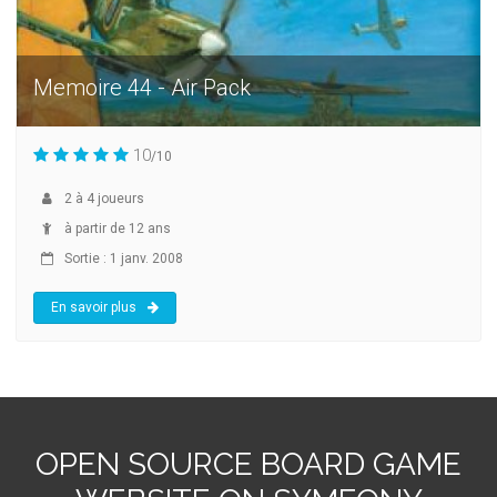
Memoire 44 - Air Pack
10
/10
2
à
4
joueurs
à partir de 12 ans
Sortie : 1 janv. 2008
En savoir plus
OPEN SOURCE BOARD GAME