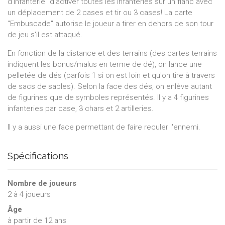
d'Infanterie" d'activer toutes les infanteries sur un flanc avec
un déplacement de 2 cases et tir ou 3 cases! La carte
"Embuscade" autorise le joueur a tirer en dehors de son tour
de jeu s'il est attaqué.
En fonction de la distance et des terrains (des cartes terrains
indiquent les bonus/malus en terme de dé), on lance une
pelletée de dés (parfois 1 si on est loin et qu'on tire à travers
de sacs de sables). Selon la face des dés, on enlève autant
de figurines que de symboles représentés. Il y a 4 figurines
infanteries par case, 3 chars et 2 artilleries.
Il y a aussi une face permettant de faire reculer l'ennemi.
Spécifications
Nombre de joueurs
2
à
4
joueurs
Âge
à partir de 12 ans