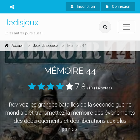
Inscription
Connexion
Jedisjeux
Et les autres jours aussi...
Accueil
Jeux de société
Mémoire 44
MÉMOIRE 44
7.8
/10
(14 notes)
Revivez les grandes batailles de la seconde guerre
mondiale et transmettez la mémoire des évènements
des débarquements et des libérations aux plus
jeunes.