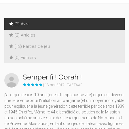
(2) Avis
(2) Articles
(12) Parties de jeu
(0) Fichiers
Semper fi ! Oorah !
| 18 mai 2017 | TAZTAAF
j'ai ce jeu depuis 10 ans (que le temps passe vite) ce jeu est devenu
une référence pour l'initiation au wargame (et un moyen incroyable
pour expliquer à la jeune génération cette terrible période entre 1939
et 1945 En effet, Mémoire 44 a bénéficié du soutien de la Mission
du soixantième anniversaire des débarquements de Normandie et
de Provence. Mais aussi, en tant que « jeu de plateau avec figurines