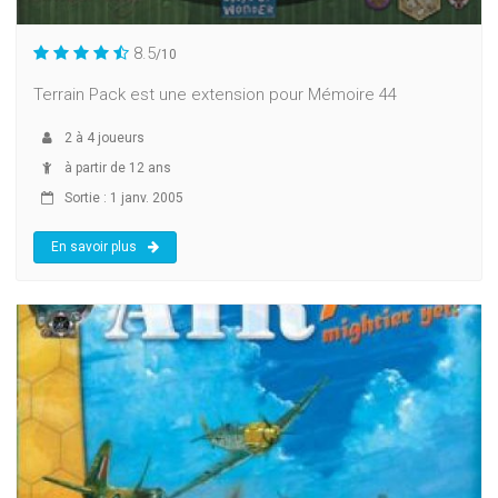
8.5
/10
Terrain Pack est une extension pour Mémoire 44
2
à
4
joueurs
à partir de 12 ans
Sortie : 1 janv. 2005
En savoir plus