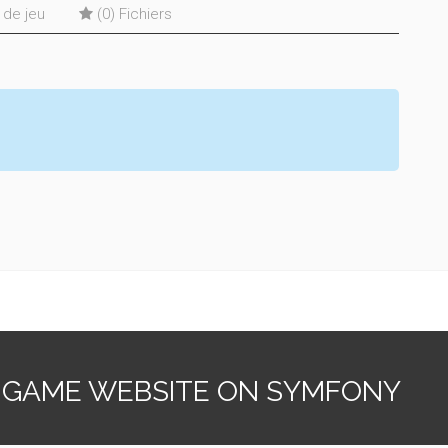
s de jeu
(0) Fichiers
 GAME WEBSITE ON SYMFONY