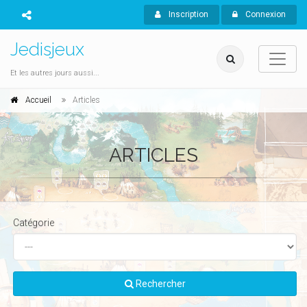
Inscription
Connexion
Jedisjeux
Et les autres jours aussi...
Accueil
Articles
ARTICLES
Catégorie
Rechercher