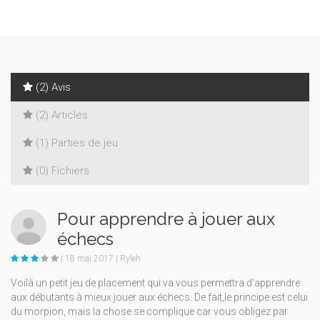
(2) Avis
(2) Articles
(1) Parties de jeu
(0) Fichiers
Pour apprendre à jouer aux
échecs
| 18 mai 2017 | Ryleh
Voilà un petit jeu de placement qui va vous permettra d'apprendre
aux débutants à mieux jouer aux échecs. De fait,le principe est celui
du morpion, mais la chose se complique car vous obligez par