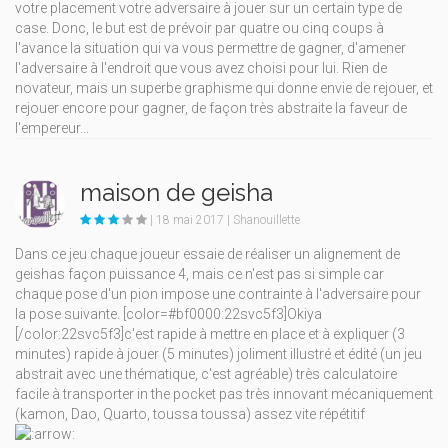
votre placement votre adversaire à jouer sur un certain type de
case. Donc, le but est de prévoir par quatre ou cinq coups à
l'avance la situation qui va vous permettre de gagner, d'amener
l'adversaire à l'endroit que vous avez choisi pour lui. Rien de
novateur, mais un superbe graphisme qui donne envie de rejouer, et
rejouer encore pour gagner, de façon très abstraite la faveur de
l'empereur...
maison de geisha
| 18 mai 2017 | Shanouillette
Dans ce jeu chaque joueur essaie de réaliser un alignement de
geishas façon puissance 4, mais ce n'est pas si simple car
chaque pose d'un pion impose une contrainte à l'adversaire pour
la pose suivante. [color=#bf0000:22svc5f3]Okiya
[/color:22svc5f3]c'est rapide à mettre en place et à expliquer (3
minutes) rapide à jouer (5 minutes) joliment illustré et édité (un jeu
abstrait avec une thématique, c'est agréable) très calculatoire
facile à transporter in the pocket pas très innovant mécaniquement
(kamon, Dao, Quarto, toussa toussa) assez vite répétitif