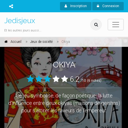
Inscription
Connexion
Jedisjeux
Et les autres jours aussi...
Accueil
Jeux de société
Okiya
OKIYA
6.2
/10
(6 notes)
Ce jeu symbolise, de façon poétique, la lutte
d'influence entre deux okiyas (maisons de geishas)
pour s'attirer les faveurs de l'empereur.