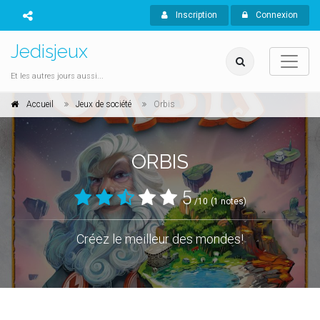
Inscription
Connexion
Jedisjeux
Et les autres jours aussi...
Accueil
Jeux de société
Orbis
ORBIS
5
/10
(1 notes)
Créez le meilleur des mondes!