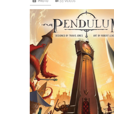
PHOTO
(0) VIDÉOS