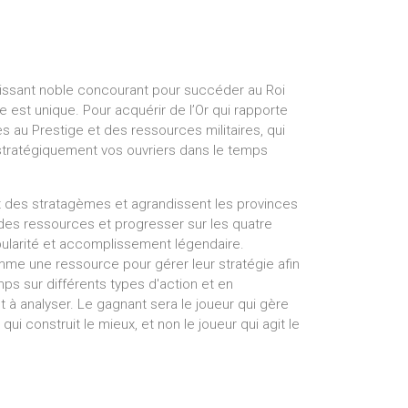
uissant noble concourant pour succéder au Roi
 est unique. Pour acquérir de l’Or qui rapporte
ès au Prestige et des ressources militaires, qui
stratégiquement vos ouvriers dans le temps
nt des stratagèmes et agrandissent les provinces
des ressources et progresser sur les quatre
opularité et accomplissement légendaire.
omme une ressource pour gérer leur stratégie afin
emps sur différents types d'action et en
et à analyser. Le gagnant sera le joueur qui gère
ui construit le mieux, et non le joueur qui agit le