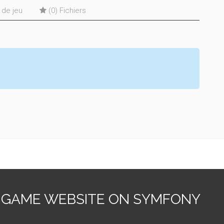
s de jeu
(0) Fichiers
 GAME WEBSITE ON SYMFONY