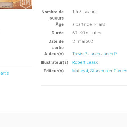
Nombre de
1
à
5
joueurs
joueurs
Âge
à partir de 14 ans
Durée
60 - 90 minutes
Date de
21 mai 2021
sortie
Auteur(s)
Travis P Jones Jones P
Illustrateur(s)
Robert Leask
Editeur(s)
Matagot
,
Stonemaier Game
artie