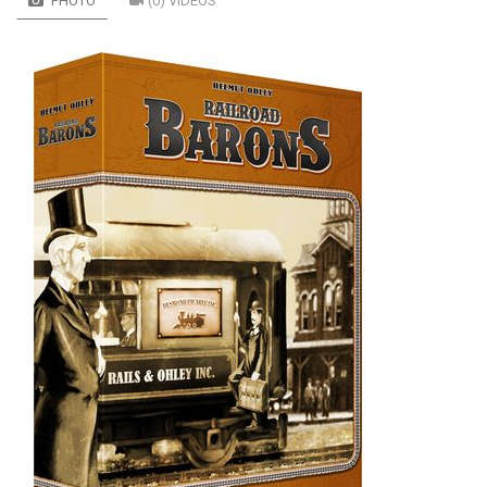
PHOTO
(0) VIDÉOS