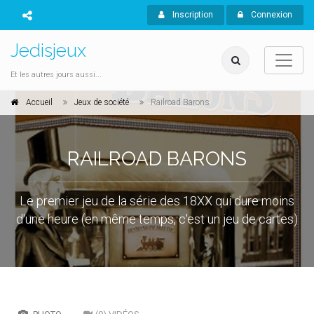
Inscription
Connexion
Jedisjeux
Et les autres jours aussi...
Accueil
Jeux de société
Railroad Barons
RAILROAD BARONS
Le premier jeu de la série des 18XX qui dure moins
d'une heure (en même temps, c'est un jeu de cartes)