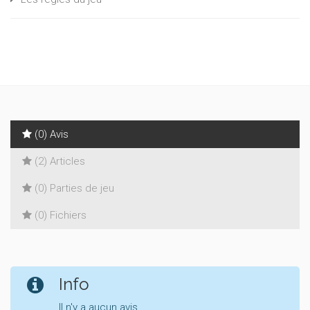
(0) Avis
(2) Articles
(0) Parties de jeu
(0) Fichiers
Info
Il n'y a aucun avis