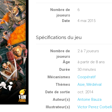
Nombre de
6
joueurs
Date
4 mai 2015
Spécifications du jeu
Nombre de
2
à
7
joueurs
joueurs
Âge
à partir de 8 ans
Durée
30 minutes
Mécanismes
Coopératif
Thèmes
Asie
,
Médiéval
Date de sortie
oct. 2014
Auteur(s)
Antoine Bauza
Illustrateur(s)
Victor Perez Corbell