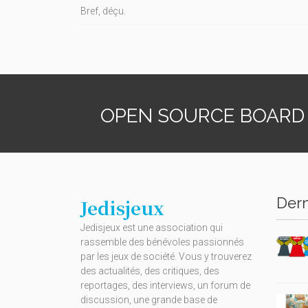
Bref, déçu.
OPEN SOURCE BOARD
Dern
Jedisjeux
Jedisjeux est une association qui
rassemble des bénévoles passionnés
par les jeux de société. Vous y trouverez
des actualités, des critiques, des
reportages, des interviews, un forum de
discussion, une grande base de