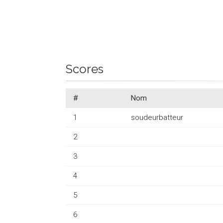
Scores
#
Nom
1
soudeurbatteur
2
3
4
5
6