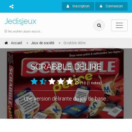
Inscription
Connexion
Jedisjeux
Et les autres jours aussi...
Accueil
Jeux de société
Scrabble délire
SCRABBLE DÉLIRE
3
/10
(1 notes)
Une version délirante du jeu de base...