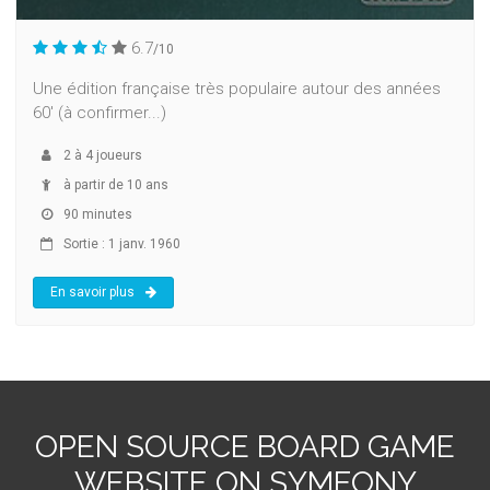
6.7
/10
Une édition française très populaire autour des années
60' (à confirmer...)
2
à
4
joueurs
à partir de 10 ans
90 minutes
Sortie : 1 janv. 1960
En savoir plus
OPEN SOURCE BOARD GAME
WEBSITE ON SYMFONY