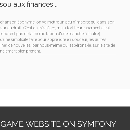
sou aux finances...
 la chanson éponyme, on va mettre un peu n'importe qui dans son
 du draft. C'est du très léger, mais fort heureusement c'est
 se scorent pas de la même façon d'une manche à l'autre)
d'une simplicité faite pour apprendre en douceur, les autres
aginer de nouvelles, par nous-même ou, espérons-le, sur le site de
 finalement bien prenant.
 GAME WEBSITE ON SYMFONY