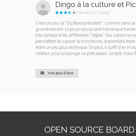
Dingo à la culture et Pic
| 18 mai 2017 | limp
C'est un peu ça "Si j'étais président" : comme dans
gouvernement. Le jeu propose une mécanique basée sur
très sympa et les différentes "règles" (les cartes ne
permettent de casser la monotonie, la première étant 
étant un peu plus technique. De plus, il suffit d'en im
l'éditeur, pour prolonger ce petit plaisir, simple, mais
Voir plus d'avis
OPEN SOURCE BOARD