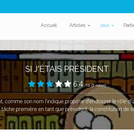
Accueil
Articles
Jeux
Parti
SI J'ÉTAIS PRÉSIDENT
6.4
/10
(5 notes)
ent, comme son nom l'indique propose d'endosser le rôle d'
 tâche première en tant que président, la constitution de