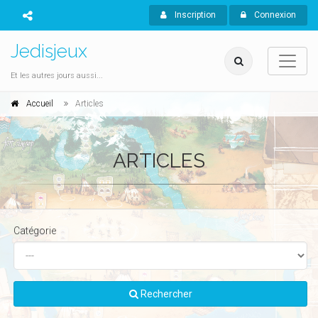
Inscription
Connexion
Jedisjeux
Et les autres jours aussi...
Accueil
Articles
ARTICLES
Catégorie
Rechercher