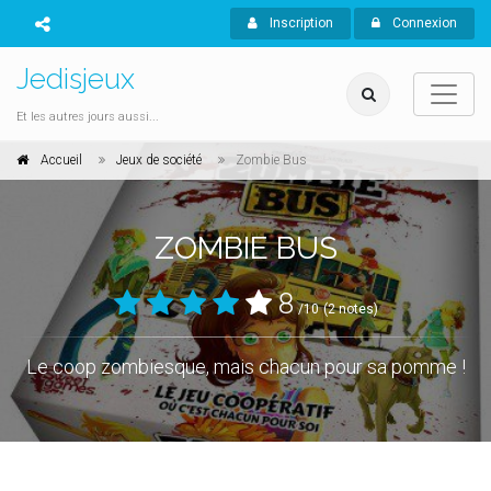
Inscription
Connexion
Jedisjeux
Et les autres jours aussi...
Accueil
Jeux de société
Zombie Bus
ZOMBIE BUS
8
/10
(2 notes)
Le coop zombiesque, mais chacun pour sa pomme !