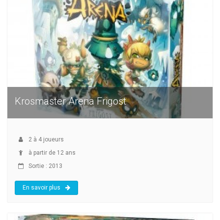
Krosmaster Arena Frigost
2
à
4
joueurs
à partir de 12 ans
Sortie : 2013
En savoir plus