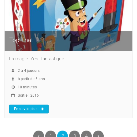
Top That
La magie c'est fantastique
2
à
4
joueurs
à partir de 6 ans
10 minutes
Sortie : 2016
En savoir plus
(current)
Précédent
1
2
3
4
Suivant