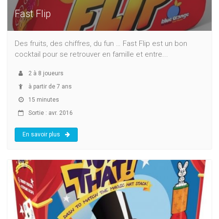
Fast Flip
Des fruits, des chiffres, du fun … Fast Flip est un bon
cocktail pour se retrouver en famille et entre...
2
à
8
joueurs
à partir de 7 ans
15 minutes
Sortie : avr. 2016
En savoir plus