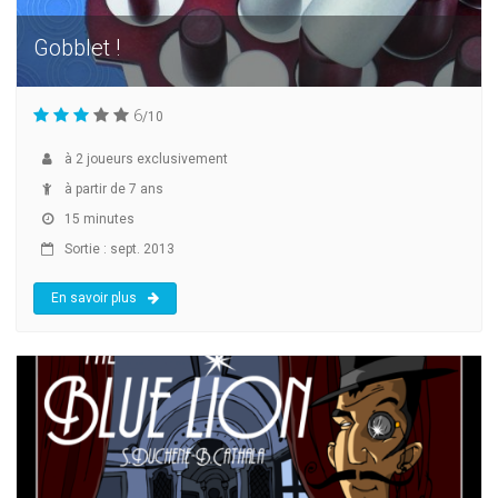
Gobblet !
6
/10
à
2
joueurs exclusivement
à partir de 7 ans
15 minutes
Sortie : sept. 2013
En savoir plus