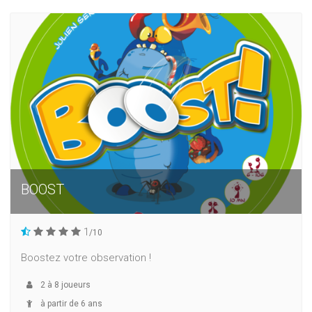
BOOST
1
/10
Boostez votre observation !
2
à
8
joueurs
à partir de 6 ans