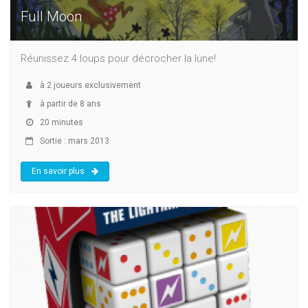
Full Moon
Réunissez 4 loups pour décrocher la lune!
à
2
joueurs exclusivement
à partir de 8 ans
20 minutes
Sortie : mars 2013
En savoir plus