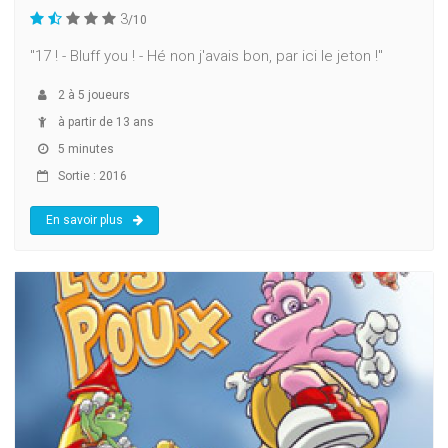
3
/10
"17 ! - Bluff you ! - Hé non j'avais bon, par ici le jeton !"
2
à
5
joueurs
à partir de 13 ans
5 minutes
Sortie : 2016
En savoir plus