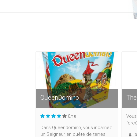
QueenDomino
The
8
Vous 
/10
forc
Dans Queendomino, vous incarnez
un Seigneur en quête de terres
3