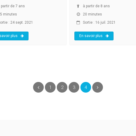
 partir de 7 ans
à partir de 8 ans
5 minutes
20 minutes
ortie : 24 sept. 2021
Sortie : 16 juil. 2021
savoir plus
En savoir plus
(current)
Précédent
1
2
3
4
Suivant