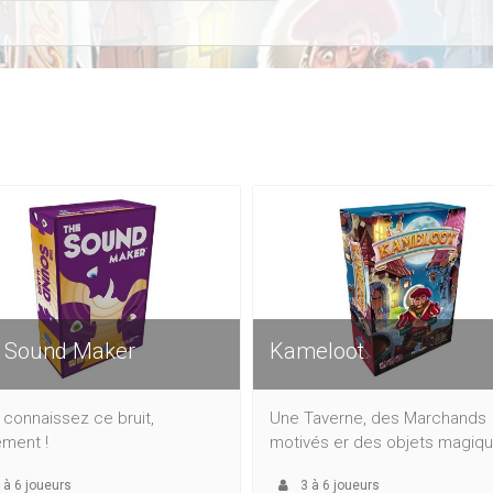
 Sound Maker
Kameloot
connaissez ce bruit,
Une Taverne, des Marchands
ément !
motivés er des objets magiqu
à
6
joueurs
3
à
6
joueurs