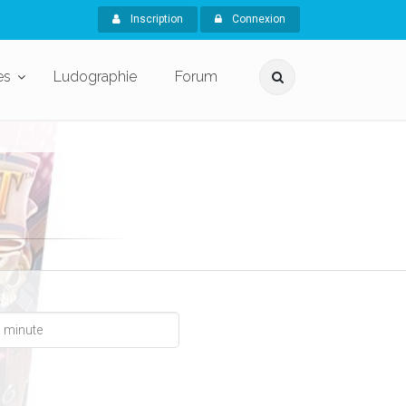
Inscription
Connexion
es
Ludographie
Forum
x