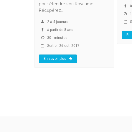
pour étendre son Royaume.
à
Récupérez...
1
2
à
4
joueurs
S
à partir de 8 ans
En 
30 - minutes
Sortie : 26 oct. 2017
En savoir plus