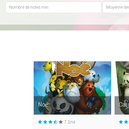
Noé
Car
7.2
/10