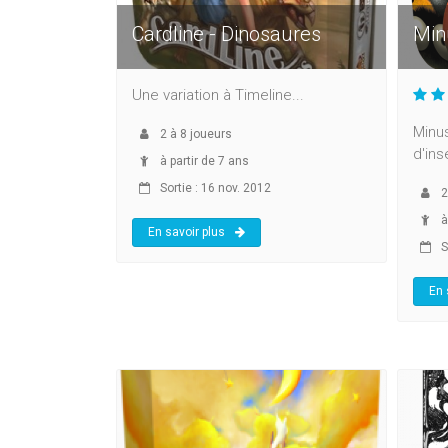
Cardline - Dinosaures
Min
Une variation à Timeline...
Minus
2
à
8
joueurs
d'ins
à partir de 7 ans
Sortie : 16 nov. 2012
2
à
En savoir plus
S
En 