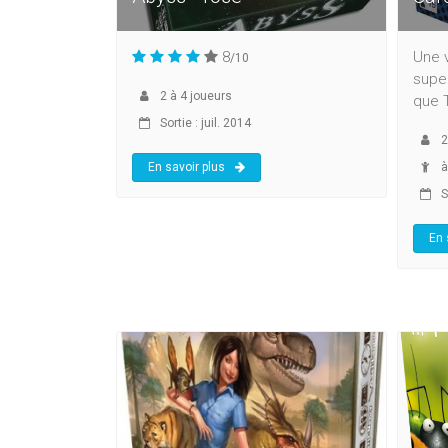
8
Une v
/10
super
2
à
4
joueurs
que T
Sortie : juil. 2014
2
En savoir plus
à
S
En 