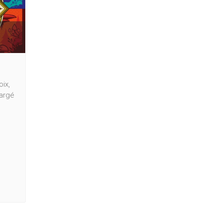
oix,
hargé