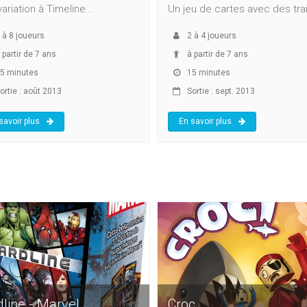
ariation à Timeline...
Un jeu de cartes avec des trai
à
8
joueurs
2
à
4
joueurs
 partir de 7 ans
à partir de 7 ans
5 minutes
15 minutes
ortie : août 2013
Sortie : sept. 2013
savoir plus
En savoir plus
dline - Marvel
Croc