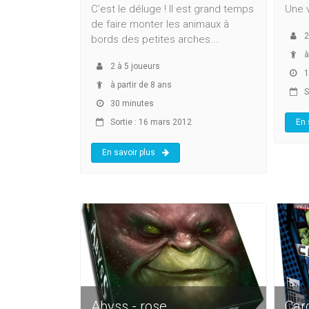
C'est le déluge ! Il est grand temps
Une v
de faire monter les animaux à
2
bords des petites arches...
à
2
à
5
joueurs
1
à partir de 8 ans
S
30 minutes
Sortie : 16 mars 2012
En 
En savoir plus
Abyss - rose
Car