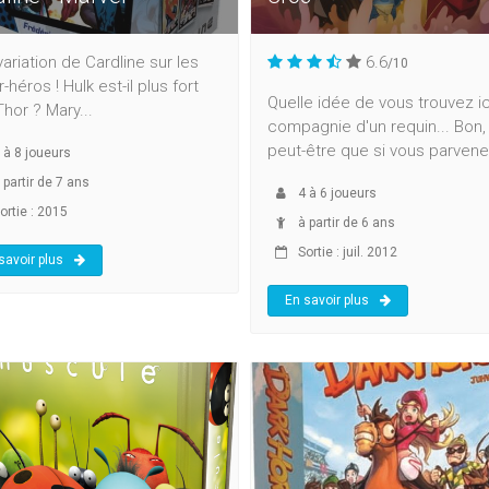
ariation de Cardline sur les
6.6
/10
-héros ! Hulk est-il plus fort
Quelle idée de vous trouvez ic
hor ? Mary...
compagnie d'un requin... Bon,
peut-être que si vous parvenez
à
8
joueurs
 partir de 7 ans
4
à
6
joueurs
ortie : 2015
à partir de 6 ans
Sortie : juil. 2012
savoir plus
En savoir plus