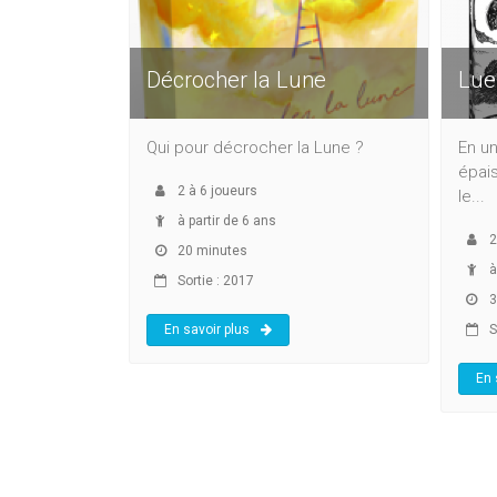
Décrocher la Lune
Lue
Qui pour décrocher la Lune ?
En un
épais
2
à
6
joueurs
le...
à partir de 6 ans
2
20 minutes
à
Sortie : 2017
3
En savoir plus
S
En 