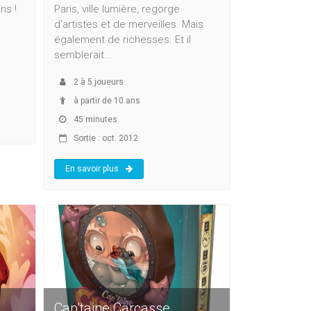
ns !
Paris, ville lumière, regorge
d'artistes et de merveilles. Mais
également de richesses. Et il
semblerait...
2
à
5
joueurs
à partir de 10 ans
45 minutes
Sortie : oct. 2012
En savoir plus
Cap'taine Carcasse