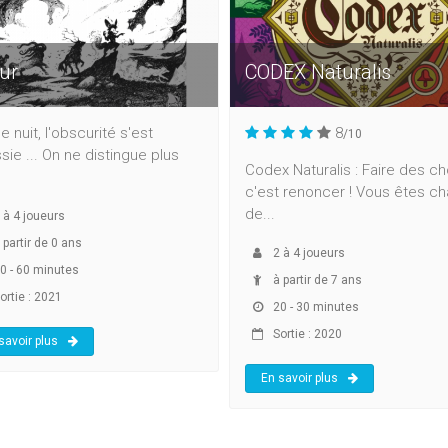
ur
CODEX Naturalis
e nuit, l'obscurité s'est
8
/10
sie ... On ne distingue plus
Codex Naturalis : Faire des ch
c'est renoncer ! Vous êtes c
de...
à
4
joueurs
 partir de 0 ans
2
à
4
joueurs
0 - 60 minutes
à partir de 7 ans
ortie : 2021
20 - 30 minutes
Sortie : 2020
savoir plus
En savoir plus