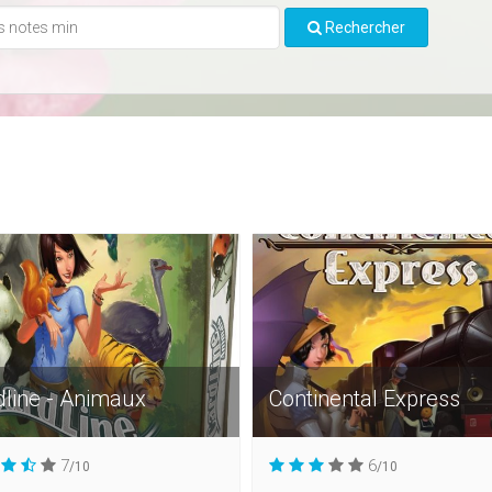
Rechercher
dline - Animaux
Continental Express
7
6
/10
/10