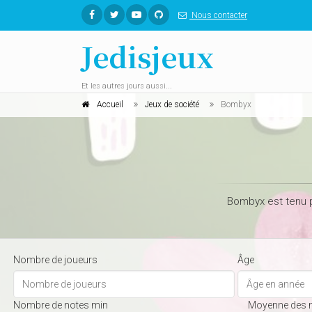
Nous contacter
Jedisjeux
Et les autres jours aussi...
Accueil
Jeux de société
Bombyx
Bombyx est tenu p
Nombre de joueurs
Âge
Nombre de notes min
Moyenne des 