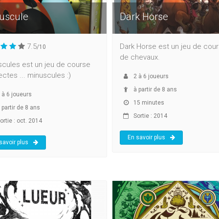
uscule
Dark Horse
7.5
Dark Horse est un jeu de cou
/10
de chevaux.
cules est un jeu de course
ectes ... minuscules :)
2
à
6
joueurs
à partir de 8 ans
à
6
joueurs
15 minutes
 partir de 8 ans
Sortie : 2014
ortie : oct. 2014
En savoir plus
savoir plus