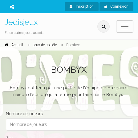
Inscription
Connexion
Jedisjeux
Et les autres jours aussi...
Accueil
Jeux de société
Bombyx
BOMBYX
Bombyx est tenu par une partie de l'équipe de Hazgaard,
maison d'édition qui a fermé pour faire naitre Bombyx...
Nombre de joueurs