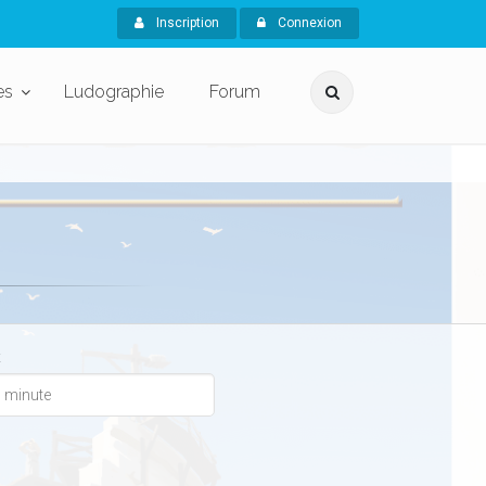
Inscription
Connexion
es
Ludographie
Forum
x