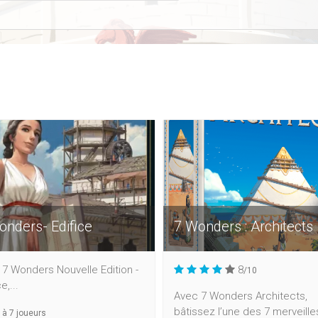
onders- Edifice
7 Wonders : Architects
7 Wonders Nouvelle Edition -
8
/10
e,...
Avec 7 Wonders Architects,
bâtissez l’une des 7 merveille
à
7
joueurs