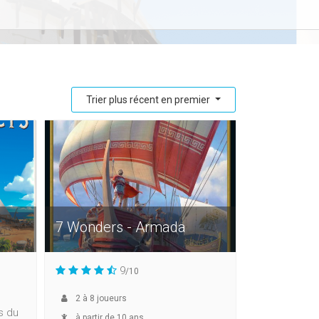
Trier plus récent en premier
7 Wonders - Armada
9
/10
2
à
8
joueurs
s du
à partir de 10 ans