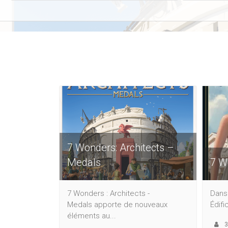
7 Wonders: Architects –
Medals
7 W
7 Wonders : Architects -
Dans 
Medals apporte de nouveaux
Édific
éléments au...
3