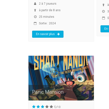
2
à
7
joueurs
à
à partir de 8 ans
3
25 minutes
So
Sortie : 2024
En 
En savoir plus
Panic Mansion
6
/10