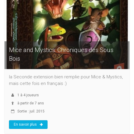
Mice and Mystics: Chroniques des Sous
Bois
la Seconde extension bien remplie pour Mice & Mystics,
mais cette fois en français :)
1
à
4
joueurs
à partir de 7 ans
Sortie : juil. 2015
En savoir plus