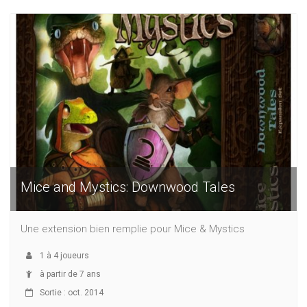
Mice and Mystics: Downwood Tales
Une extension bien remplie pour Mice & Mystics
1
à
4
joueurs
à partir de 7 ans
Sortie : oct. 2014