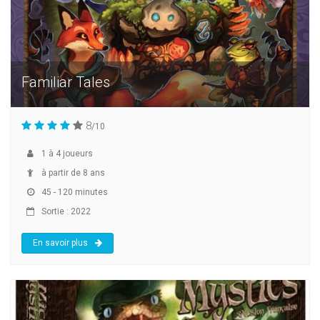
Familiar Tales
8
/10
1
à
4
joueurs
à partir de 8 ans
45 - 120 minutes
Sortie : 2022
En savoir plus