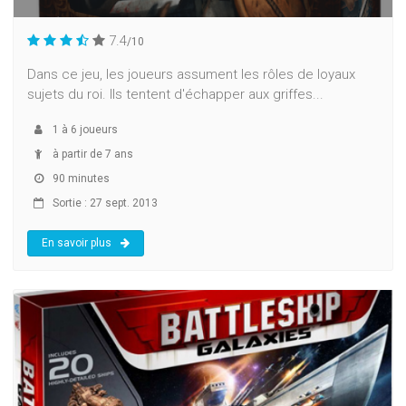
7.4
/10
Dans ce jeu, les joueurs assument les rôles de loyaux
sujets du roi. Ils tentent d'échapper aux griffes...
1
à
6
joueurs
à partir de 7 ans
90 minutes
Sortie : 27 sept. 2013
En savoir plus