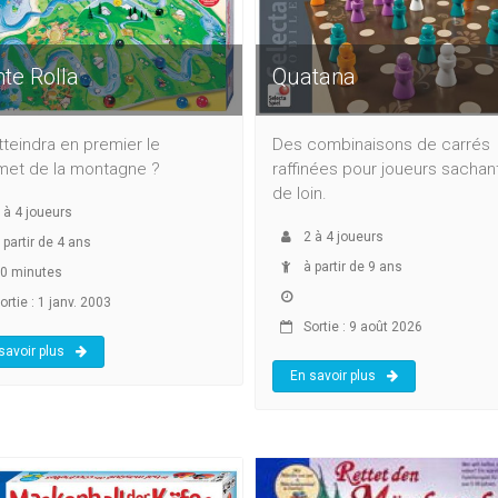
te Rolla
Quatana
tteindra en premier le
Des combinaisons de carrés
et de la montagne ?
raffinées pour joueurs sachant
de loin.
à
4
joueurs
2
à
4
joueurs
 partir de 4 ans
à partir de 9 ans
0 minutes
rtie : 1 janv. 2003
Sortie : 9 août 2026
savoir plus
En savoir plus