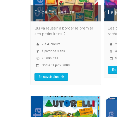
Chipe Couverture
Le 
Qui va réussir à border le premier
Les d
ses petits lutins ?
reche
2
à
4
joueurs
2
à partir de 3 ans
à
20 minutes
So
Sortie : 1 janv. 2000
En 
En savoir plus