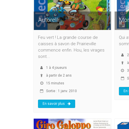
Autorelli
Mon
Feu vert ! La grande course de
Qui a
caisses à savon de Prairieville
somm
commence enfin. Hou, les virages
2
sont...
à
1
à
4
joueurs
3
à partir de 2 ans
So
15 minutes
Sortie : 1 janv. 2010
En 
En savoir plus