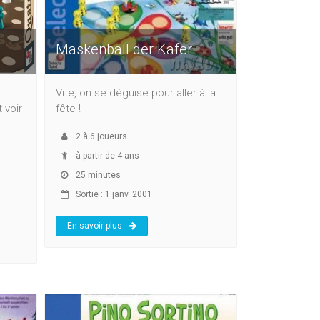
Maskenball der Käfer
Vite, on se déguise pour aller à la
 voir
fête !
2
à
6
joueurs
à partir de 4 ans
25 minutes
Sortie : 1 janv. 2001
En savoir plus