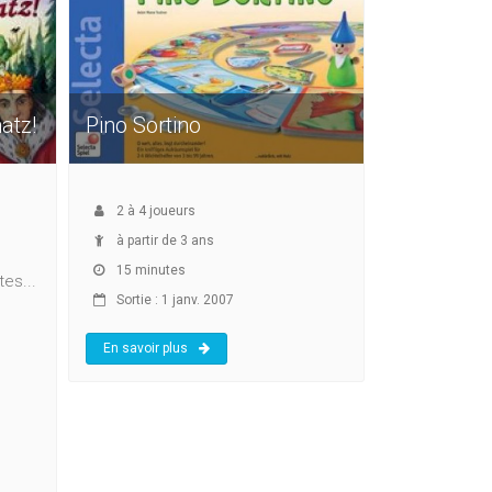
atz!
Pino Sortino
2
à
4
joueurs
à partir de 3 ans
15 minutes
es...
Sortie : 1 janv. 2007
En savoir plus