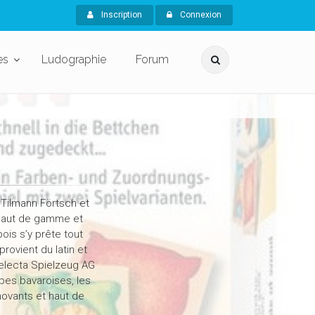
Inscription
Connexion
es
Ludographie
Forum
 Tilmann Förtsch et
 haut de gamme et
ois s’y prête tout
rovient du latin et
 Selecta Spielzeug AG
lpes bavaroises, les
novants et haut de