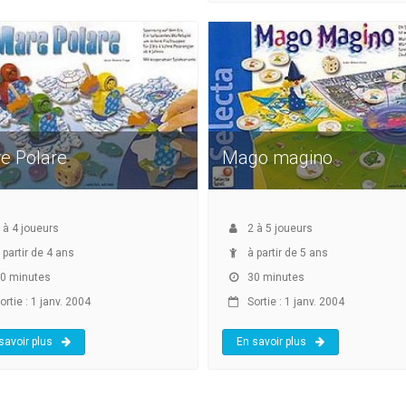
e Polare
Mago magino
à
4
joueurs
2
à
5
joueurs
 partir de 4 ans
à partir de 5 ans
0 minutes
30 minutes
rtie : 1 janv. 2004
Sortie : 1 janv. 2004
savoir plus
En savoir plus